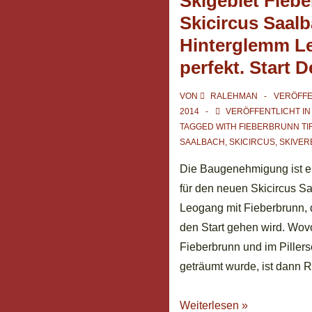
Skigebiet Fieb
Skicircus Saal
Hinterglemm Le
perfekt. Start 
VON
RALEHMAN
VERÖFFE
2014
VERÖFFENTLICHT I
TAGGED WITH
FIEBERBRUNN TI
SAALBACH
,
SKICIRCUS
,
SKIVER
Die Baugenehmigung ist erte
für den neuen Skicircus 
Leogang mit Fieberbrunn, 
den Start gehen wird. Wov
Fieberbrunn und im Piller
geträumt wurde, ist dann R
Verbindung
Weiterlesen »