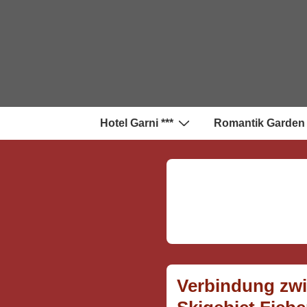
↓
Zum
Inhalt
Hauptnavigation
Hotel Garni ***
Romantik Garden
Verbindung zw