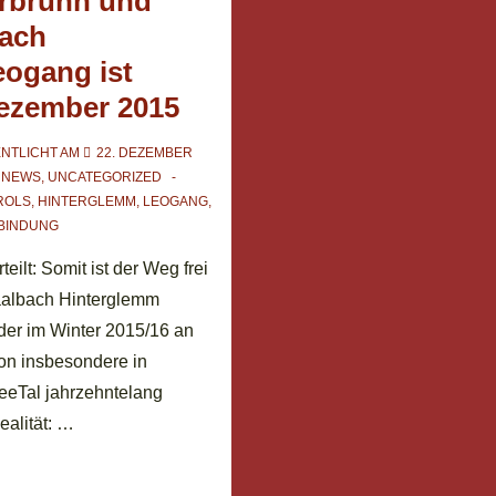
erbrunn und
bach
ogang ist
Dezember 2015
NTLICHT AM
22. DEZEMBER
N
NEWS
,
UNCATEGORIZED
ROLS
,
HINTERGLEMM
,
LEOGANG
,
BINDUNG
ilt: Somit ist der Weg frei
Saalbach Hinterglemm
der im Winter 2015/16 an
on insbesondere in
seeTal jahrzehntelang
ealität: …