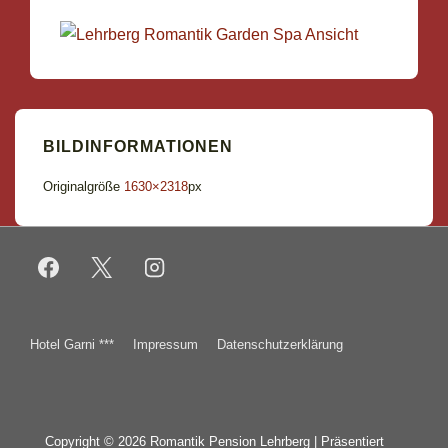
BILDINFORMATIONEN
Originalgröße
1630×2318
px
Footer-
Hotel Garni ***
Impressum
Datenschutzerklärung
Menü
Copyright © 2026
Romantik Pension Lehrberg
| Präsentiert