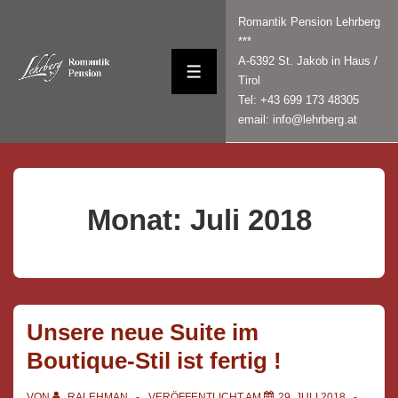
↓
Romantik Pension Lehrberg
Zum
***
Inhalt
A-6392 St. Jakob in Haus /
MENÜ
Tirol
Tel: +43 699 173 48305
email: info@lehrberg.at
Monat:
Juli 2018
Unsere neue Suite im
Boutique-Stil ist fertig !
VON
RALEHMAN
VERÖFFENTLICHT AM
29. JULI 2018