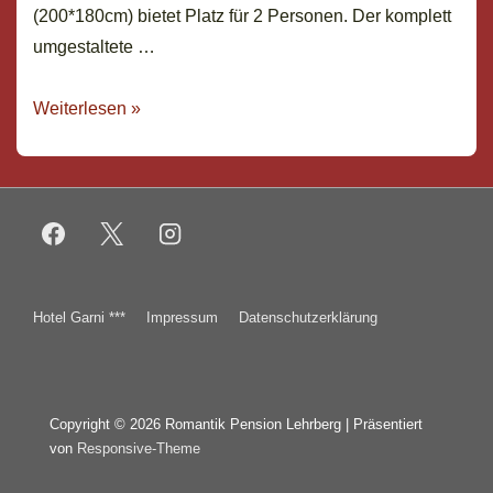
(200*180cm) bietet Platz für 2 Personen. Der komplett
umgestaltete …
Unsere
Weiterlesen »
neue
Suite
im
Boutique-
Stil
ist
Footer-
Hotel Garni ***
Impressum
Datenschutzerklärung
fertig
Menü
!
Copyright © 2026
Romantik Pension Lehrberg
| Präsentiert
von
Responsive-Theme