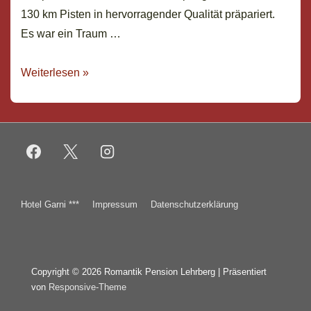
130 km Pisten in hervorragender Qualität präpariert.
Es war ein Traum …
Skisaison
Weiterlesen »
2016/17
in
Fieberbrunn/Saalbach
ist
eröffnet
Footer-
Hotel Garni ***
Impressum
Datenschutzerklärung
Menü
Copyright © 2026
Romantik Pension Lehrberg
| Präsentiert
von
Responsive-Theme