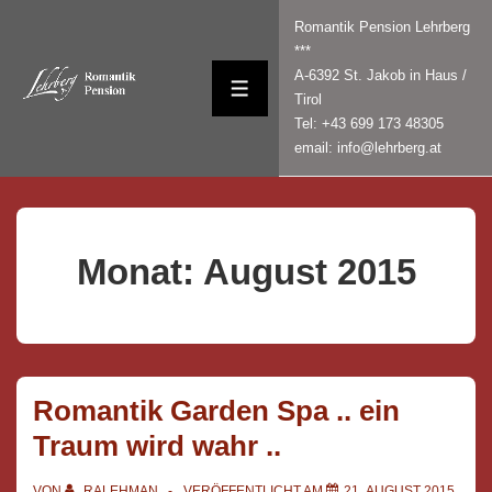
↓
Romantik Pension Lehrberg
Zum
***
Inhalt
A-6392 St. Jakob in Haus /
MENÜ
Tirol
Tel: +43 699 173 48305
email: info@lehrberg.at
Monat:
August 2015
Romantik Garden Spa .. ein
Traum wird wahr ..
VON
RALEHMAN
VERÖFFENTLICHT AM
21. AUGUST 2015